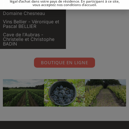
Le Petit Chambord -
légal d’achat dans votre pays de résidence. En participant à ce site,
François CAZIN
vous acceptez nos conditions d’accueil.
Domaine Chesneau
Vins Bellier - Véronique et
Pascal BELLIER
Cave de l'Aubras -
Christelle et Christophe
BADIN
BOUTIQUE EN LIGNE