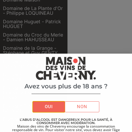
Domaine de La Plante d'Or
- Philippe LOQUINEAU
Domaine Huguet - Patrick
HUGUET
Domaine du Croc du Merle
- Damien HAHUSSEAU
Domaine de la Grange -
Stéphane et Guy GENTY
Domaine des Huards -
Alexandre GENDRIER
Domaine Dronne - Renaud
DRONNE
Avez vous plus de 18 ans ?
Domaine du Salvard -
Emmanuel & Thierry
Delaille
Domaine Daridan - Benoit
OUI
NON
DARIDAN
Domaine de la Champinière
L’ABUS D’ALCOOL EST DANGEREUX POUR LA SANTÉ, À
CONSOMMER AVEC MODÉRATION.
- Baptiste CHERY
Maison des vins de Cheverny encourage la consommation
responsable de vin. Pour visiter notre site, vous devez avoir l’âge