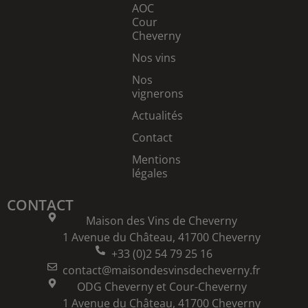
AOC
Cour
Cheverny
Nos vins
Nos
vignerons
Actualités
Contact
Mentions
légales
CONTACT
Maison des Vins de Cheverny
1 Avenue du Château, 41700 Cheverny
+33 (0)2 54 79 25 16
contact@maisondesvinsdecheverny.fr
ODG Cheverny et Cour-Cheverny
1 Avenue du Château, 41700 Cheverny