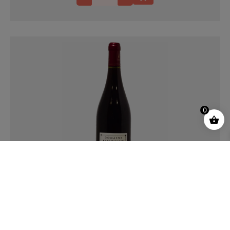
0
Domaine Huguet
Patrick HUGUET
Cheverny Rouge 2024