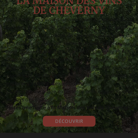
LA MAISON DES VINS
DE CHEVERNY
La Maison des Vins est une véritable immersion dans
l’univers des vins de Cheverny et de Cour Cheverny.
Située au cœur du village de Cheverny, à deux pas de
son célèbre château, elle offre une expérience unique
pour découvrir la richesse des AOC Cheverny et AOC
Cour Cheverny. Avec près de 100 références à la
dégustation, un espace interactif et des conseils
passionnés, la Maison des Vins est une invitation à
explorer un terroir d’exception.
Curieux de vivre une expérience œnologique inédite
au pays des châteaux ?
Faites une halte à la Maison des Vins de Cheverny !
DÉCOUVRIR