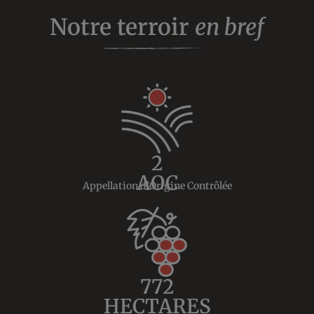
Notre terroir
en bref
2
AOC
Appellation d’Origine Contrôlée
772
HECTARES