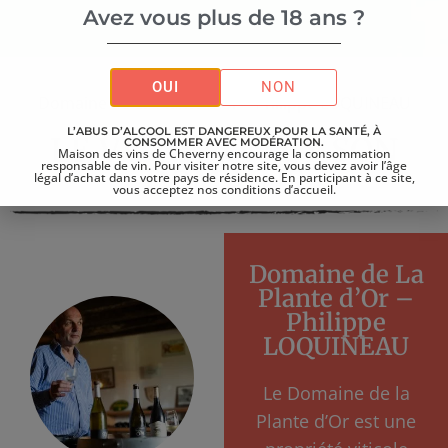
Avez vous plus de 18 ans ?
Accueil
>
Vignerons
>
OUI
NON
Domaine de La Plante d’Or – Philippe LOQUINEAU
L’ABUS D’ALCOOL EST DANGEREUX POUR LA SANTÉ, À
LE VIGNERON ET SON
CONSOMMER AVEC MODÉRATION.
Maison des vins de Cheverny encourage la consommation
responsable de vin. Pour visiter notre site, vous devez avoir l’âge
DOMAINE
légal d’achat dans votre pays de résidence. En participant à ce site,
vous acceptez nos conditions d’accueil.
Domaine de La
Plante d’Or –
Philippe
LOQUINEAU
Le Domaine de la
Plante d’Or est une