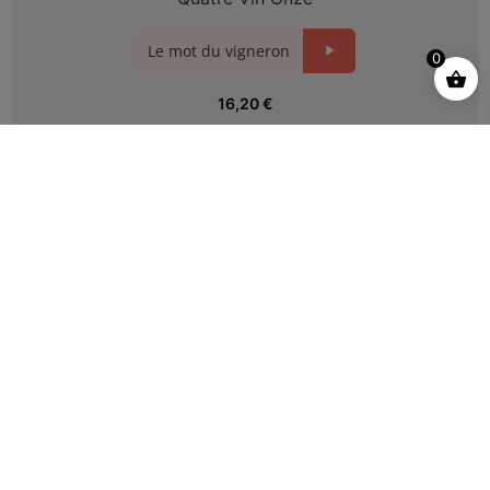
Le mot du vigneron
0
16,20
€
−
+