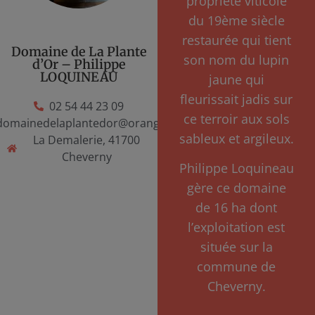
propriété viticole
du 19ème siècle
restaurée qui tient
Domaine de La Plante
son nom du lupin
d’Or – Philippe
LOQUINEAU
jaune qui
fleurissait jadis sur
02 54 44 23 09
ce terroir aux sols
domainedelaplantedor@orange.fr
sableux et argileux.
La Demalerie, 41700
Cheverny
Philippe Loquineau
gère ce domaine
de 16 ha dont
l’exploitation est
située sur la
commune de
Cheverny.