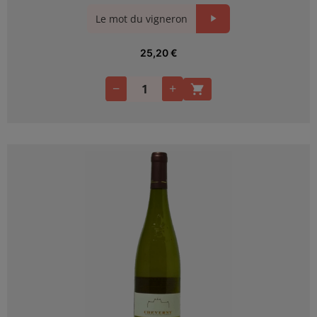
Le mot du vigneron
25,20
€
−
+