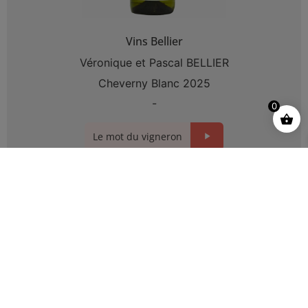
Vins Bellier
Véronique et Pascal BELLIER
Cheverny Blanc 2025
-
0
Le mot du vigneron
11,20
€
−
+