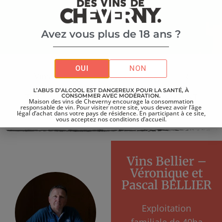
Avez vous plus de 18 ans ?
Accueil
>
Vignerons
>
OUI
NON
Vins Bellier – Véronique et Pascal BELLIER
L’ABUS D’ALCOOL EST DANGEREUX POUR LA SANTÉ, À
LE VIGNERON ET SON
CONSOMMER AVEC MODÉRATION.
Maison des vins de Cheverny encourage la consommation
responsable de vin. Pour visiter notre site, vous devez avoir l’âge
DOMAINE
légal d’achat dans votre pays de résidence. En participant à ce site,
vous acceptez nos conditions d’accueil.
Vins Bellier –
Véronique et
Pascal BELLIER
Exploitation
familiale de 40ha