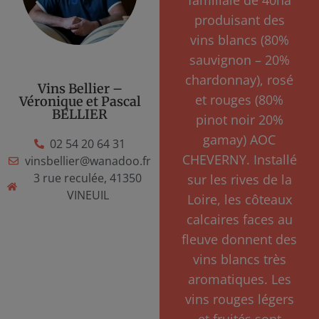
produisant des
vins blancs (80%
sauvignon – 20%
chardonnay), rosé
Vins Bellier –
et rouges (80%
Véronique et Pascal
BELLIER
pinot noir 20%
gamay) AOC
02 54 20 64 31
CHEVERNY. Installé
vinsbellier@wanadoo.fr
3 rue reculée, 41350
sur les rives de la
VINEUIL
Loire, les côteaux
calcaires faces au
fleuve donnent des
vins blancs très
aromatiques. Les
vins rouges légers
et fruités sont