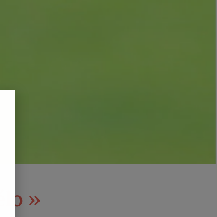
élo »