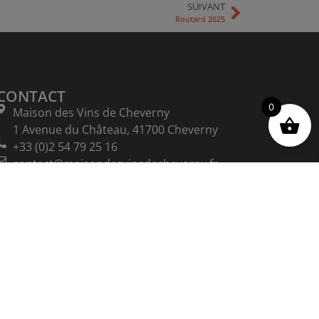
SUIVANT
Routard 2025
CONTACT
0
Maison des Vins de Cheverny
1 Avenue du Château, 41700 Cheverny
+33 (0)2 54 79 25 16
contact@maisondesvinsdecheverny.fr
ODG Cheverny et Cour-Cheverny
1 Avenue du Château, 41700 Cheverny
+33 (0)2 54 79 25 16
contact@vins-cheverny.com
HORAIRES D'OUVERTURE