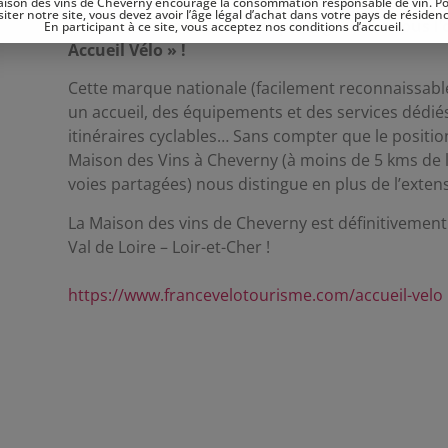
ison des vins de Cheverny encourage la consommation responsable de vin. P
siter notre site, vous devez avoir l’âge légal d’achat dans votre pays de résiden
Nous sommes heureux de partager avec vous l’o
En participant à ce site, vous acceptez nos conditions d’accueil.
Accueil Vélo » !
Cette marque nationale (facilement reconnaissable
un accueil, des équipements et des services dédié
itinéraires cyclables… Sans compter que le posit
Maison des Vins à Cheverny (à moins de 5 kms de l’i
voies partagées) nous distingue en plus de l’extens
La Maison des vins de Cheverny est définitivement
Val de Loire – Loir-et-Cher !
https://www.francevelotourisme.com/accueil-velo