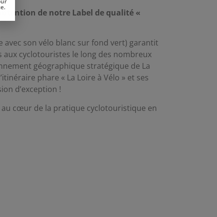
our
ce.
btention de notre Label de qualité «
 avec son vélo blanc sur fond vert) garantit
s aux cyclotouristes le long des nombreux
ionnement géographique stratégique de La
tinéraire phare « La Loire à Vélo » et ses
ion d’exception !
 au cœur de la pratique cyclotouristique en