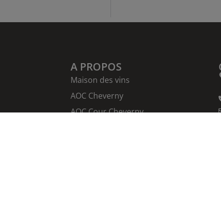
A PROPOS
Maison des vins
AOC Cheverny
AOC Cour Cheverny
Nos vins
Nos vignerons
Actualités
Contact
Mentions légales