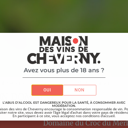
Avez vous plus de 18 ans ?
il
>
Vignerons
>
Domaine du Croc du Merle – Damien HAHU
OUI
NON
ON DOMAINE
L’ABUS D’ALCOOL EST DANGEREUX POUR LA SANTÉ, À CONSOMMER AVEC
MODÉRATION.
ison des vins de Cheverny encourage la consommation responsable de vin. P
siter notre site, vous devez avoir l’âge légal d’achat dans votre pays de résiden
En participant à ce site, vous acceptez nos conditions d’accueil.
Domaine du Croc du Me