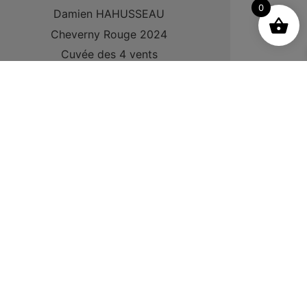
0
Damien HAHUSSEAU
Cheverny Rouge 2024
Cuvée des 4 vents
Le mot du vigneron
9,70
€
−
+
CONTACT
Maison des Vins de Cheverny
1 Avenue du Château, 41700 Cheverny
+33 (0)2 54 79 25 16