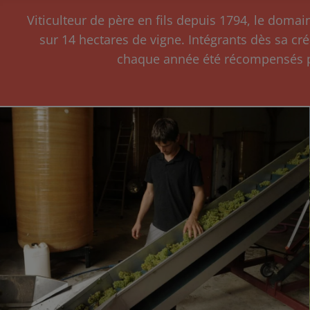
Viticulteur de père en fils depuis 1794, le domai
sur 14 hectares de vigne. Intégrants dès sa cr
chaque année été récompensés pou