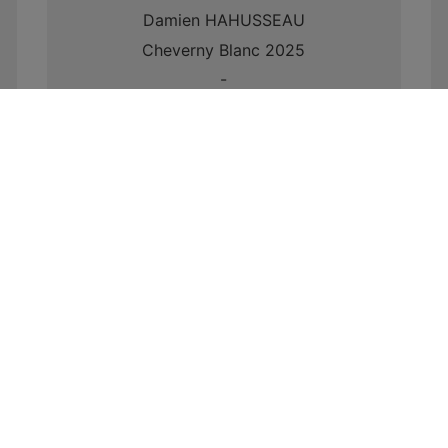
Damien HAHUSSEAU
Cheverny Blanc 2025
-
Le mot du vigneron
9,70
€
−
+
A PROPOS
Maison des vins
AOC Cheverny