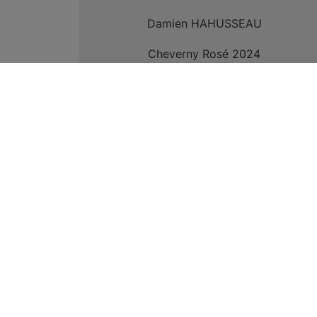
Damien HAHUSSEAU
Cheverny Rosé 2024
-
9,70
€
−
+