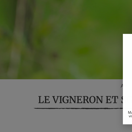
Accue
LE VIGNERON ET S
Ma
vi