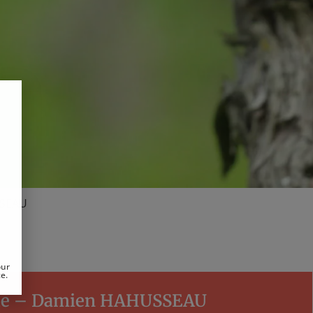
SSEAU
our
ce.
rle – Damien HAHUSSEAU