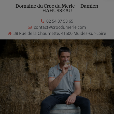
Domaine du Croc du Merle – Damien
HAHUSSEAU
02 54 87 58 65
contact@crocdumerle.com
38 Rue de la Chaumette, 41500 Muides-sur-Loire