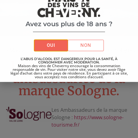
Avez vous plus de 18 ans ?
Accueil
>
Actualités
>
OUI
NON
La Maison des vins, ambassadrice de la marque Sologne.
L’ABUS D’ALCOOL EST DANGEREUX POUR LA SANTÉ, À
La Maison des vins,
CONSOMMER AVEC MODÉRATION.
Maison des vins de Cheverny encourage la consommation
responsable de vin. Pour visiter notre site, vous devez avoir l’âge
légal d’achat dans votre pays de résidence. En participant à ce site,
ambassadrice de la
vous acceptez nos conditions d’accueil.
marque Sologne.
Les Ambassadeurs de la marque
Sologne :
https://www.sologne-
tourisme.fr/