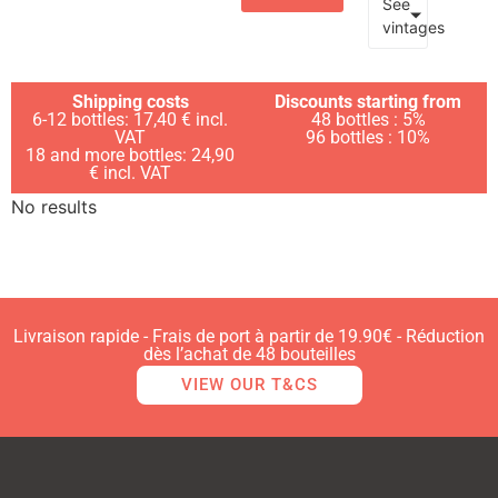
See
vintages
Shipping costs
Discounts starting from
6-12 bottles: 17,40 € incl.
48 bottles : 5%
VAT
96 bottles : 10%
18 and more bottles: 24,90
€ incl. VAT
No results
Livraison rapide - Frais de port à partir de 19.90€ - Réduction
dès l’achat de 48 bouteilles
VIEW OUR T&CS