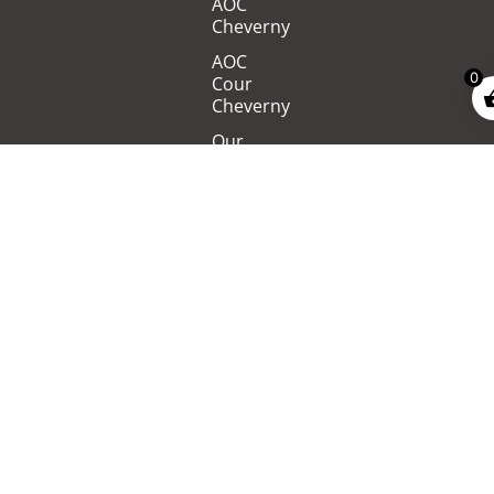
AOC
Cheverny
AOC
0
Cour
Cheverny
Our
winemakers
Contact
us
CONTACT
Maison des Vins de Cheverny
1 Avenue du Château, 41700 Cheverny
+33 (0)2 54 79 25 16
contact@maisondesvinsdecheverny.fr
ODG Cheverny et Cour-Cheverny
1 Avenue du Château, 41700 Cheverny
+33 (0)2 54 79 25 16
contact@vins-cheverny.com