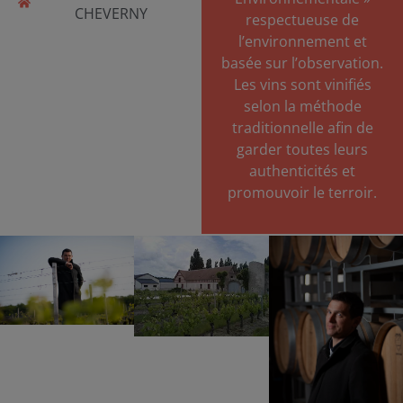
CHEVERNY
respectueuse de
l’environnement et
basée sur l’observation.
Les vins sont vinifiés
selon la méthode
traditionnelle afin de
garder toutes leurs
authenticités et
promouvoir le terroir.