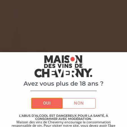
Avez vous plus de 18 ans ?
Accueil
>
La boutique
>
OUI
NON
Cadoux – Cheverny Rouge 2024 – La Moniale
L’ABUS D’ALCOOL EST DANGEREUX POUR LA SANTÉ, À
CONSOMMER AVEC MODÉRATION.
Maison des vins de Cheverny encourage la consommation
responsable de vin. Pour visiter notre site, vous devez avoir l’âge