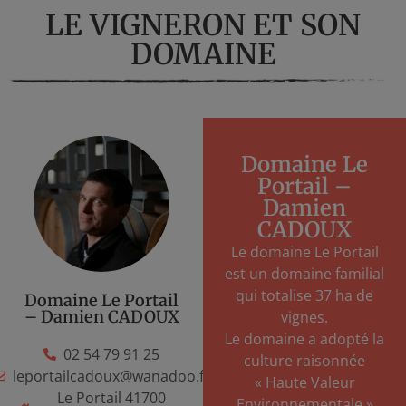
LE VIGNERON ET SON
DOMAINE
Domaine Le
Portail –
Damien
CADOUX
Le domaine Le Portail
est un domaine familial
qui totalise 37 ha de
Domaine Le Portail
– Damien CADOUX
vignes.
Le domaine a adopté la
02 54 79 91 25
culture raisonnée
leportailcadoux@wanadoo.fr
« Haute Valeur
Le Portail 41700
Environnementale »