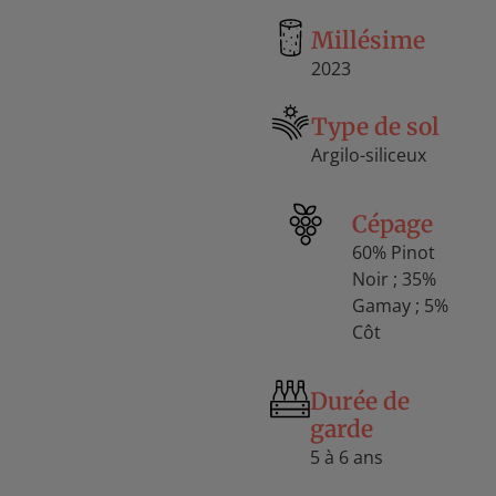
Millésime
2023
Type de sol
Argilo-siliceux
Cépage
60% Pinot
Noir ; 35%
Gamay ; 5%
Côt
Durée de
garde
5 à 6 ans