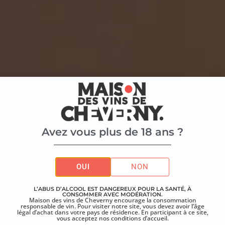
Avez vous plus de 18 ans ?
Accueil
>
La boutique
>
OUI
NON
Tévenot – Cheverny Rouge 2023 – La Pente de Feuillet
L’ABUS D’ALCOOL EST DANGEREUX POUR LA SANTÉ, À
CONSOMMER AVEC MODÉRATION.
Maison des vins de Cheverny encourage la consommation
responsable de vin. Pour visiter notre site, vous devez avoir l’âge
légal d’achat dans votre pays de résidence. En participant à ce site,
vous acceptez nos conditions d’accueil.