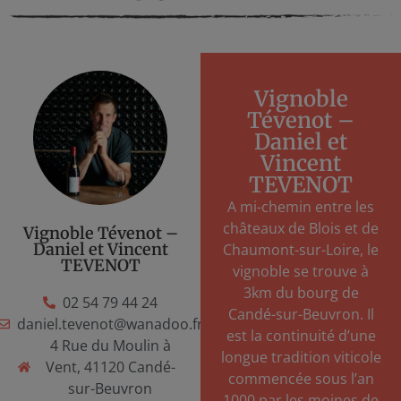
Vignoble
Tévenot –
Daniel et
Vincent
TEVENOT
A mi-chemin entre les
châteaux de Blois et de
Vignoble Tévenot –
Daniel et Vincent
Chaumont-sur-Loire, le
TEVENOT
vignoble se trouve à
3km du bourg de
02 54 79 44 24
Candé-sur-Beuvron. Il
daniel.tevenot@wanadoo.fr
est la continuité d’une
4 Rue du Moulin à
longue tradition viticole
Vent, 41120 Candé-
commencée sous l’an
sur-Beuvron
1000 par les moines de