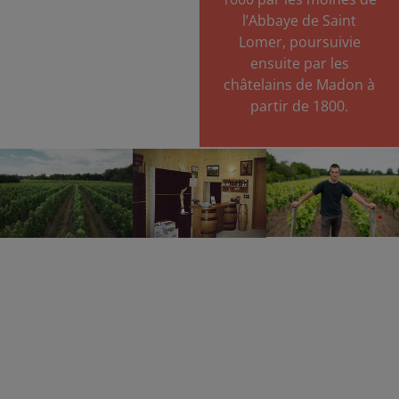
l’Abbaye de Saint
Lomer, poursuivie
ensuite par les
châtelains de Madon à
partir de 1800.