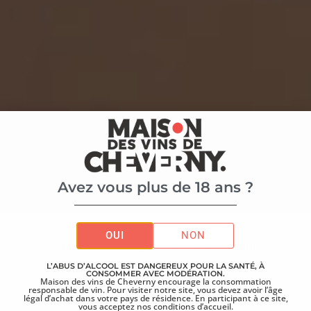
Avez vous plus de 18 ans ?
Accueil
>
La boutique
>
OUI
NON
Tévenot – Cheverny Rosé 2024 – Les sables
L’ABUS D’ALCOOL EST DANGEREUX POUR LA SANTÉ, À
CONSOMMER AVEC MODÉRATION.
Maison des vins de Cheverny encourage la consommation
responsable de vin. Pour visiter notre site, vous devez avoir l’âge
légal d’achat dans votre pays de résidence. En participant à ce site,
vous acceptez nos conditions d’accueil.