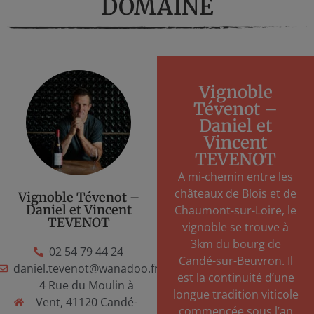
DOMAINE
Vignoble
Tévenot –
Daniel et
Vincent
TEVENOT
A mi-chemin entre les
châteaux de Blois et de
Vignoble Tévenot –
Daniel et Vincent
Chaumont-sur-Loire, le
TEVENOT
vignoble se trouve à
3km du bourg de
02 54 79 44 24
Candé-sur-Beuvron. Il
daniel.tevenot@wanadoo.fr
est la continuité d’une
4 Rue du Moulin à
longue tradition viticole
Vent, 41120 Candé-
commencée sous l’an