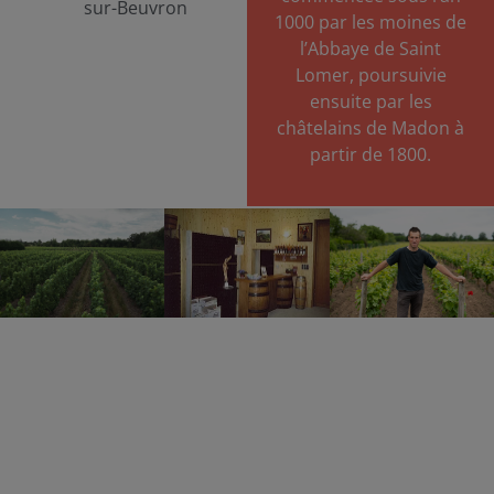
sur-Beuvron
1000 par les moines de
l’Abbaye de Saint
Lomer, poursuivie
ensuite par les
châtelains de Madon à
partir de 1800.